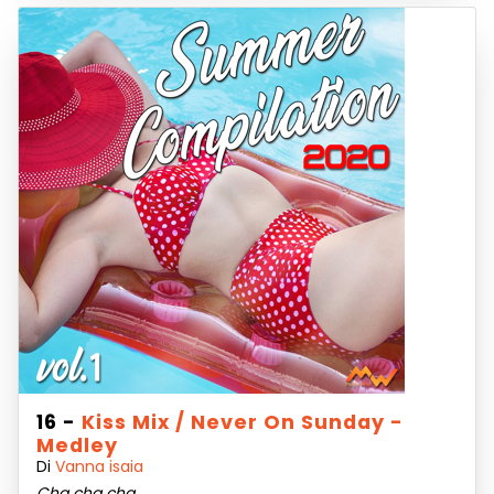
16 -
Kiss Mix / Never On Sunday -
Medley
Di
Vanna isaia
Cha cha cha