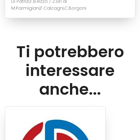
Di Patrizi,F.B.Rizzo / 2.Siri di
M.Parmigiani,F.Calcagni,C.Borgoni
Ti potrebbero
interessare
anche...