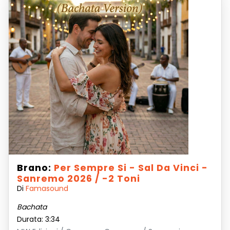
Brano:
Per Sempre Si - Sal Da Vinci -
Sanremo 2026 / -2 Toni
Di
Famasound
Bachata
Durata: 3:34