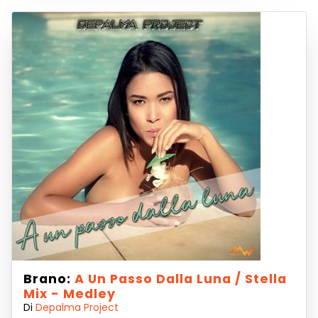
Brano:
A Un Passo Dalla Luna / Stella
Mix - Medley
Di
Depalma Project