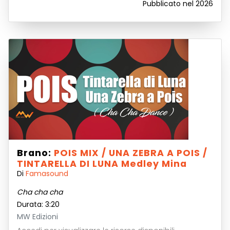
Pubblicato nel 2026
Brano:
POIS MIX / UNA ZEBRA A POIS /
TINTARELLA DI LUNA Medley Mina
Di
Famasound
Cha cha cha
Durata: 3:20
MW Edizioni