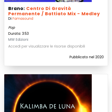
Brano:
Centro Di Gravità
Permanente / Battiato Mix - Medley
Di
Famasound
Pop
Durata: 3:53
MW Edizioni
Accedi per visualizzare le risorse disponibili
Pubblicato nel 2020