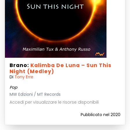
Brano:
Kalimba De Luna – Sun This
Night (Medley)
Di
Tony Erre
Pop
MW Edizioni / MT Records
Accedi per visualizzare le risorse disponibili
Pubblicato nel 2020